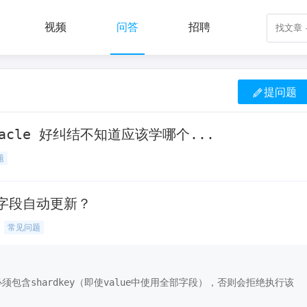
视频
问答
招聘
提问题
初学者建议学习MySQL还是Oracle 好纠结不知道应该学哪个...
题
类型字段自动更新？
常见问题
字段时必须包含shardkey（即使value中使用全部字段），否则会拒绝执行该