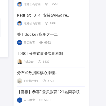
件下载
泡杯长岛冰茶
12568
RedHat 8.4 安装&VMware
Workstation 安装 Redhat8.4
泡杯长岛冰茶
8994
关于docker应用之一二
云贝教育
6902
TDSQL分布式事务实现机制
AskGuo
6437
分布式数据库核心原理
Zookeeper+Mysql
1菩提行者1
5723
【喜报】恭喜"云贝教育"21名同学顺利
通过PG考试
云贝教育
5661